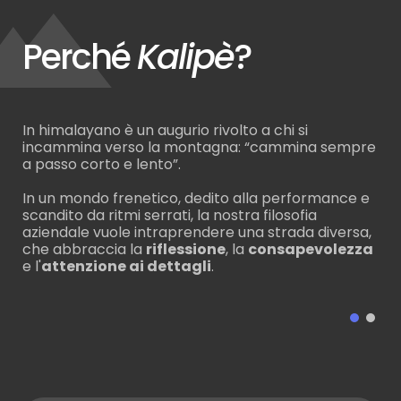
Perché
Kalipè
?
In himalayano è un augurio rivolto a chi si
Co
e
incammina verso la montagna: “cammina sempre
ris
a passo corto e lento”.
pro
op
In un mondo frenetico, dedito alla performance e
du
scandito da ritmi serrati, la nostra filosofia
vo,
aziendale vuole intraprendere una strada diversa,
Per
che abbraccia la
riflessione
, la
consapevolezza
ma 
e l'
attenzione ai dettagli
.
e
Kal
con